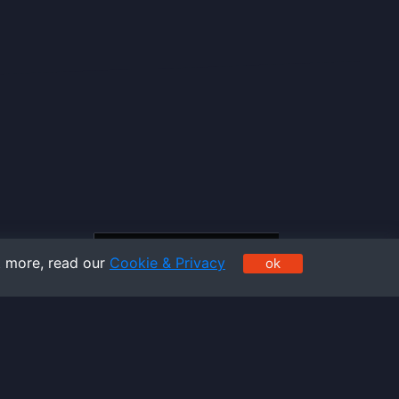
t more, read our
Cookie & Privacy
ok