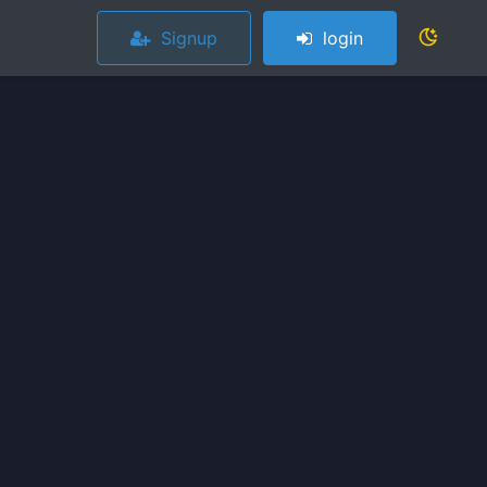
Signup
login