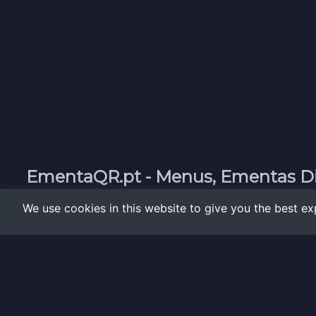
EmentaQR.pt - Menus, Ementas Di
Revolucione o Atendimento no Seu Restaur
We use cookies in this website to give you the best e
Em apenas alguns minutos, pode transformar
digital prático, interativo e acessível dir
QR-Code.
Os seus clientes merecem a melhor exper