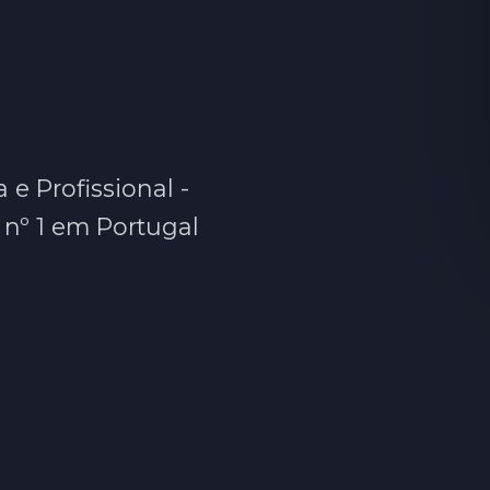
- Menus,
ais
 e Profissional -
nº 1 em Portugal