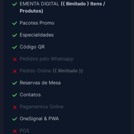
EMENTA DIGITAL
(( Ilimitado ) Itens /
Produtos)
Pacotes Promo
Especialidades
Código QR
Pedidos pelo Whatsapp
Pedido Online
(( Ilimitado ))
Reservas de Mesa
Contatos
Pagamentos Online
OneSignal & PWA
POS