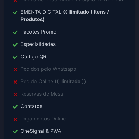
EMENTA DIGITAL
(( Ilimitado ) Itens /
Produtos)
Pacotes Promo
Especialidades
Código QR
Pedidos pelo Whatsapp
Pedido Online
(( Ilimitado ))
Reservas de Mesa
Contatos
Pagamentos Online
OneSignal & PWA