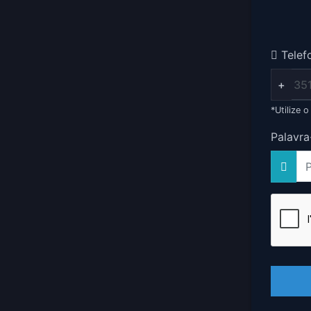
Telef
+
*Utilize 
Palavra